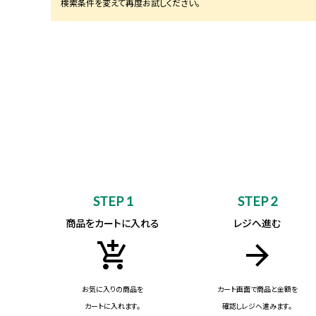
STEP 1
STEP 2
商品をカートに入れる
レジへ進む
add_shopping_cart
arrow_forward
お気に入りの商品を
カート画面で商品と金額を
カートに入れます。
確認しレジへ進みます。