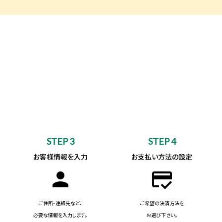
STEP 3
STEP 4
お客様情報を入力
お支払い方法の設定
person
credit_score
ご住所・連絡先など、
ご希望の決済方法を
必要な情報を入力します。
お選び下さい。