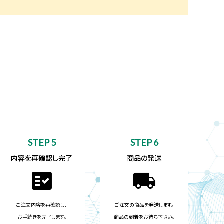
STEP 5
STEP 6
内容を再確認し完了
商品の発送
fact_check
local_shipping
ご注文内容を再確認し、
ご注文の商品を発送します。
お手続きを完了します。
商品の到着をお待ち下さい。