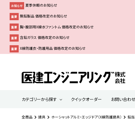
夏季休暇のお知らせ
お知らせ
無鉛製品 価格改定のお知らせ
重要
胸・腹部用X線水ファントム 価格改定のお知らせ
重要
含鉛ガラス 価格改定のお知らせ
重要
X線防護衣・防護用品 価格改定のお知らせ
重要
カテゴリーから探す
クイックオーダー
お問い合わ
全商品
建具
ホーシャットアルミ・エッジドア（X線防護建具）
鉛当