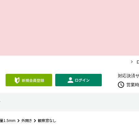
対応決済サ
schedule
営業時間
せ
量1.5mm
外開き
観察窓なし